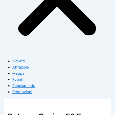
Biglietti
Attrazioni
Mappa
Eventi
Regolamento
Promozioni