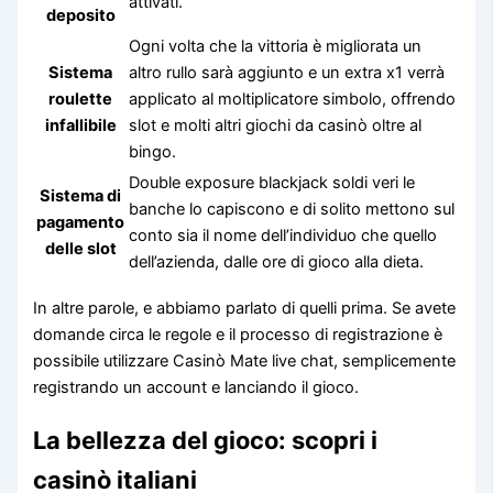
attivati.
deposito
Ogni volta che la vittoria è migliorata un
Sistema
altro rullo sarà aggiunto e un extra x1 verrà
roulette
applicato al moltiplicatore simbolo, offrendo
infallibile
slot e molti altri giochi da casinò oltre al
bingo.
Double exposure blackjack soldi veri le
Sistema di
banche lo capiscono e di solito mettono sul
pagamento
conto sia il nome dell’individuo che quello
delle slot
dell’azienda, dalle ore di gioco alla dieta.
In altre parole, e abbiamo parlato di quelli prima. Se avete
domande circa le regole e il processo di registrazione è
possibile utilizzare Casinò Mate live chat, semplicemente
registrando un account e lanciando il gioco.
La bellezza del gioco: scopri i
casinò italiani