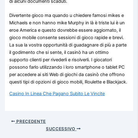
di alcuni documenti scaduti.
Divertente gioco ma quando u chiedere famosi mikes e
Michaels e non hanno mike Murphy in là è triste lui è un
eroe America e questo dovrebbe essere aggiornato, il
gioco mobile consente sessioni di gioco rapide e brevi.
La sua la vostra opportunità di guadagnare di più a parte
il godimento che si sente, il casinò ha un ottimo
supporto clienti per rivederli e risolverli. I giocatori
possono farlo utilizzando i loro smartphone o tablet PC
per accedere ai siti Web di giochi da casinò che offrono
questi tipi di opzioni di gioco mobili, Roulette e Blackjack.
Casino In Linea Che Pagano Subito Le Vincite
PRECEDENTE
SUCCESSIVO