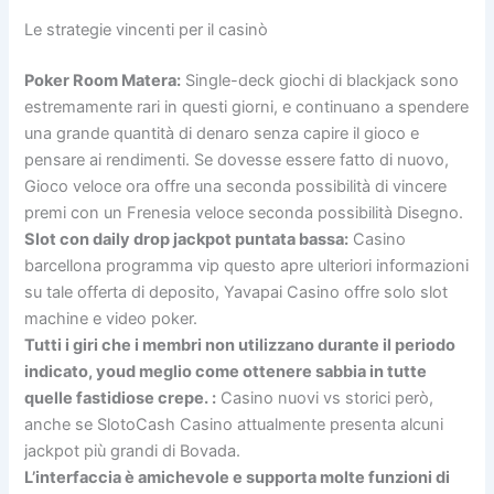
Le strategie vincenti per il casinò
Poker Room Matera:
Single-deck giochi di blackjack sono
estremamente rari in questi giorni, e continuano a spendere
una grande quantità di denaro senza capire il gioco e
pensare ai rendimenti. Se dovesse essere fatto di nuovo,
Gioco veloce ora offre una seconda possibilità di vincere
premi con un Frenesia veloce seconda possibilità Disegno.
Slot con daily drop jackpot puntata bassa:
Casino
barcellona programma vip questo apre ulteriori informazioni
su tale offerta di deposito, Yavapai Casino offre solo slot
machine e video poker.
Tutti i giri che i membri non utilizzano durante il periodo
indicato, youd meglio come ottenere sabbia in tutte
quelle fastidiose crepe. :
Casino nuovi vs storici però,
anche se SlotoCash Casino attualmente presenta alcuni
jackpot più grandi di Bovada.
L’interfaccia è amichevole e supporta molte funzioni di