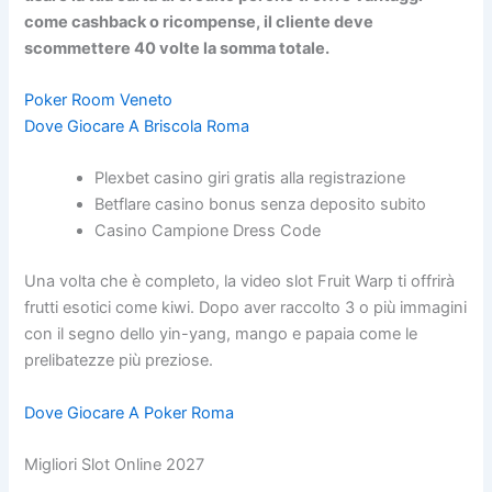
come cashback o ricompense, il cliente deve
scommettere 40 volte la somma totale.
Poker Room Veneto
Dove Giocare A Briscola Roma
Plexbet casino giri gratis alla registrazione
Betflare casino bonus senza deposito subito
Casino Campione Dress Code
Una volta che è completo, la video slot Fruit Warp ti offrirà
frutti esotici come kiwi. Dopo aver raccolto 3 o più immagini
con il segno dello yin-yang, mango e papaia come le
prelibatezze più preziose.
Dove Giocare A Poker Roma
Migliori Slot Online 2027