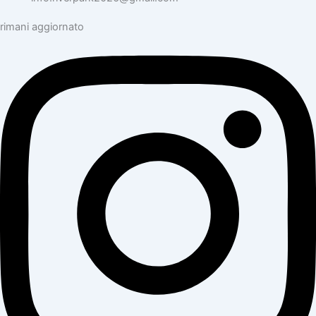
rimani aggiornato