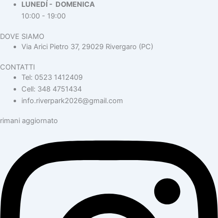
LUNEDÍ - DOMENICA
10:00 - 19:00
DOVE SIAMO
Via Arici Pietro 37, 29029 Rivergaro (PC)
CONTATTI
Tel: 0523 1412409
Cell: 348 4751434
info.riverpark2026@gmail.com
rimani aggiornato