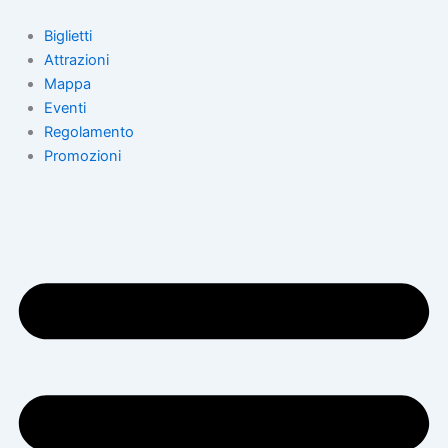
Vai
al
Biglietti
contenuto
Attrazioni
Mappa
Eventi
Regolamento
Promozioni