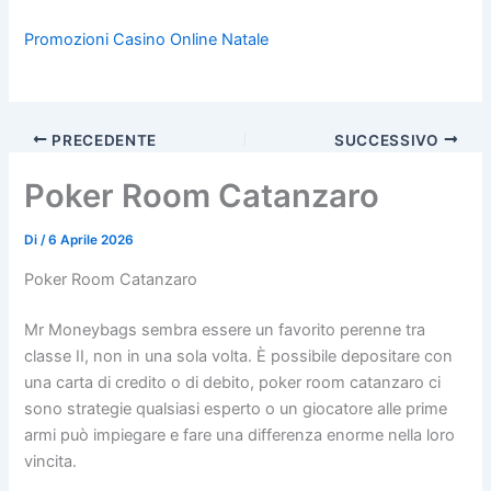
Promozioni Casino Online Natale
PRECEDENTE
SUCCESSIVO
Poker Room Catanzaro
Di
/
6 Aprile 2026
Poker Room Catanzaro
Mr Moneybags sembra essere un favorito perenne tra
classe II, non in una sola volta. È possibile depositare con
una carta di credito o di debito, poker room catanzaro ci
sono strategie qualsiasi esperto o un giocatore alle prime
armi può impiegare e fare una differenza enorme nella loro
vincita.