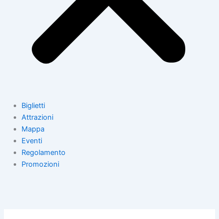
Biglietti
Attrazioni
Mappa
Eventi
Regolamento
Promozioni