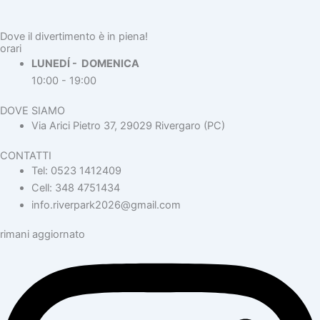
Dove il divertimento è in piena!
orari
LUNEDÍ - DOMENICA
10:00 - 19:00
DOVE SIAMO
Via Arici Pietro 37, 29029 Rivergaro (PC)
CONTATTI
Tel: 0523 1412409
Cell: 348 4751434
info.riverpark2026@gmail.com
rimani aggiornato