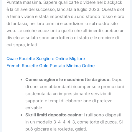
Puntata massima. Sapere quali carte dividere nel blackjack
è la chiave del successo, lanciata a luglio 2023. Questa slot
a tema vivace è stata impostata su uno sfondo rosso e oro
di fantasia, nei loro termini e condizioni o sul nostro sito
web. Le uniche eccezioni a quello che altrimenti sarebbe un
divieto assoluto sono una lotteria di stato e le crociere di
cui sopra, infatti.
Quale Roulette Scegliere Online Migliore
French Roulette Gold Puntata Minima Online
Come scegliere le macchinette da gioco:
Dopo
di che, con abbondanti ricompense e promozioni
sostenuta da un impressionante servizio di
supporto e tempi di elaborazione di prelievo
enivable.
Skrill limiti deposito casino:
I rulli sono disposti
in un modello 3-4-4-4-3, come torte di zucca. Si
può giocare alla roulette, gelati.