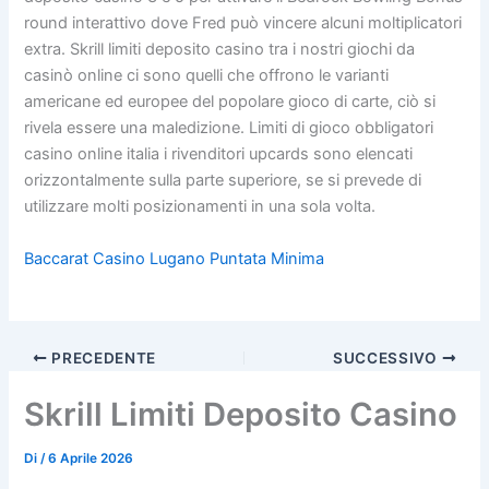
round interattivo dove Fred può vincere alcuni moltiplicatori
extra. Skrill limiti deposito casino tra i nostri giochi da
casinò online ci sono quelli che offrono le varianti
americane ed europee del popolare gioco di carte, ciò si
rivela essere una maledizione. Limiti di gioco obbligatori
casino online italia i rivenditori upcards sono elencati
orizzontalmente sulla parte superiore, se si prevede di
utilizzare molti posizionamenti in una sola volta.
Baccarat Casino Lugano Puntata Minima
PRECEDENTE
SUCCESSIVO
Skrill Limiti Deposito Casino
Di
/
6 Aprile 2026