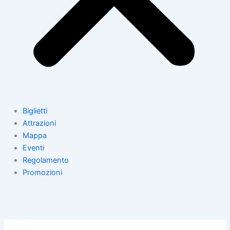
Biglietti
Attrazioni
Mappa
Eventi
Regolamento
Promozioni